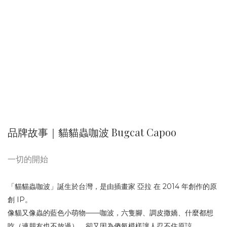
品牌故事｜貓貓蟲咖波 Bugcat Capoo
一切的開始
「貓貓蟲咖波」誕生於台灣，是由插畫家 亞拉 在 2014 年創作的原
創 IP。
像貓又像蟲的藍色小萌物——咖波，六隻腳、調皮撒嬌、什麼都想
吃（連朋友也不放過），卻又因為傻氣模樣讓人忍不住原諒。