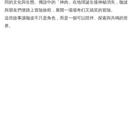
同的文化與生態。傳說中的「神肉」在地球誕生後神秘消失，咖波
與朋友們便踏上冒險旅程，展開一場場奇幻又搞笑的冒險。
這些故事讓咖波不只是角色，而是一個可以陪伴、探索與共鳴的世
界。