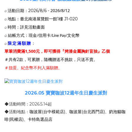
2026/8/12
活動日期：2026/8/6
-
⌕
地點：臺北南港展覽館一館1樓 J1-020
⌕
時間
：詳見活動畫面
⌕
⌕
結帳方式：現金/信用卡/Line Pay/文化幣
限定滿額贈
：
⌕
1,500元，即可獲得『烤漆金屬胸針盲抽
單筆消費滿
』乙個
隨機贈送不挑款
＃共有2款，可累贈，
，只送不賣。
不列入滿額贈。
＃扭蛋、紀念幣
2026.05 寶寶咖波12週年生日慶生派對
◆活動時間：2026.5.14起
◆活動地點：
咖波屋(台中模範店)、咖波屋(台北西門店)、奶泡貓咖
啡(民權店)、卡特島選品店