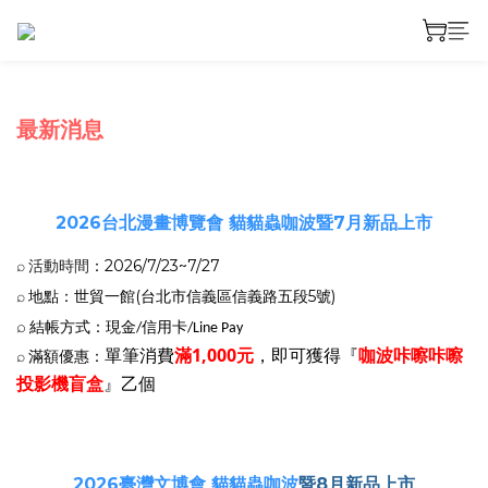
prev
next
最新消息
2026台北漫畫博覽會 貓貓蟲咖波暨7月新品上市
：2026/7/23~7/27
⌕
活動時間
地點：世貿一館(台北市信義區信義路五段5號)
⌕
⌕
結帳方式：現金/信用卡/Line Pay
單筆消費
滿1,000元
，即可獲得『
咖波咔嚓咔嚓
滿額優惠：
⌕
投影機盲盒
』乙個
2026臺灣文博會 貓貓蟲咖波
暨8月新品上市